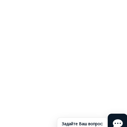
Использовать материалы разрешается только при наличии
активной ссылки и согласия администрации ресурса.
Для удобного пользования сайтом мы собираем файлы
"cookies". Оставаясь здесь, вы соглашаетесь с
Политикой
конфиденциальности персональных данных
.
Задайте Ваш вопрос: